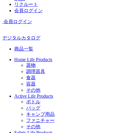
リクルート
会員ログイン
会員ログイン
デジタルカタログ
商品一覧
Home Life Products
器物
調理器具
食器
容器
その他
Active Life Products
ボトル
バッグ
キャンプ用品
ファニチャー
その他
Safety Life Products