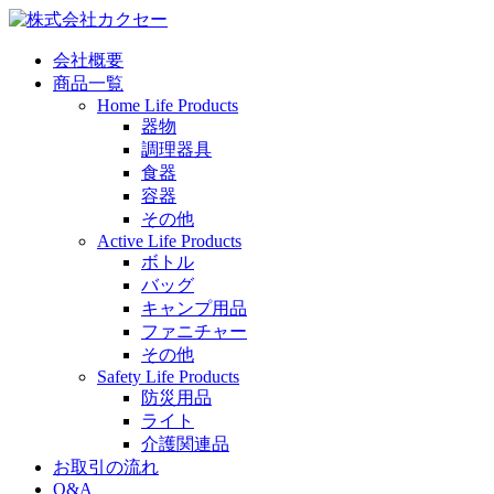
会社概要
商品一覧
Home Life Products
器物
調理器具
食器
容器
その他
Active Life Products
ボトル
バッグ
キャンプ用品
ファニチャー
その他
Safety Life Products
防災用品
ライト
介護関連品
お取引の流れ
Q&A