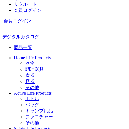
リクルート
会員ログイン
会員ログイン
デジタルカタログ
商品一覧
Home Life Products
器物
調理器具
食器
容器
その他
Active Life Products
ボトル
バッグ
キャンプ用品
ファニチャー
その他
Safety Life Products