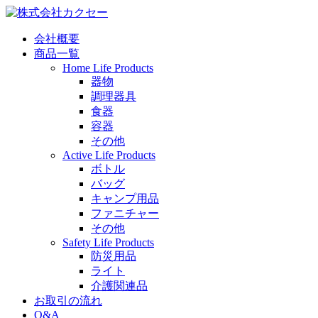
会社概要
商品一覧
Home Life Products
器物
調理器具
食器
容器
その他
Active Life Products
ボトル
バッグ
キャンプ用品
ファニチャー
その他
Safety Life Products
防災用品
ライト
介護関連品
お取引の流れ
Q&A