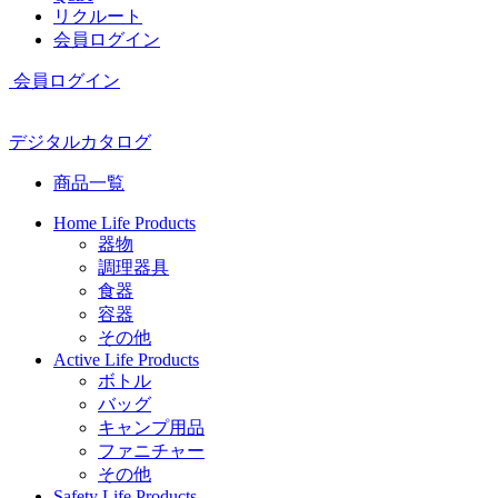
リクルート
会員ログイン
会員ログイン
デジタルカタログ
商品一覧
Home Life Products
器物
調理器具
食器
容器
その他
Active Life Products
ボトル
バッグ
キャンプ用品
ファニチャー
その他
Safety Life Products