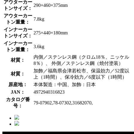
アウターカー
290×460×375mm
トンサイズ：
アウターカー
7.8kg
トン重量：
インナーカー
275×440×180mm
トンサイズ：
インナーカー
3.6kg
トン重量：
内側／ステンレス鋼（クロム18％、ニッケル
材質：
8％）、 外側／ステンレス鋼（焼付塗装）
加飾／福島県会津若松市、保温効力／52度以
材質：
上（1時間）、保冷効力／6度以下（1時間）
原産地：
本体製造：中国、加飾：日本
JAN：
4972940316823
カタログ番
79-07902,78-07302,31682070,
号：