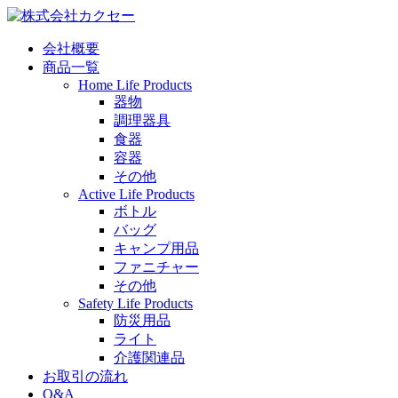
会社概要
商品一覧
Home Life Products
器物
調理器具
食器
容器
その他
Active Life Products
ボトル
バッグ
キャンプ用品
ファニチャー
その他
Safety Life Products
防災用品
ライト
介護関連品
お取引の流れ
Q&A