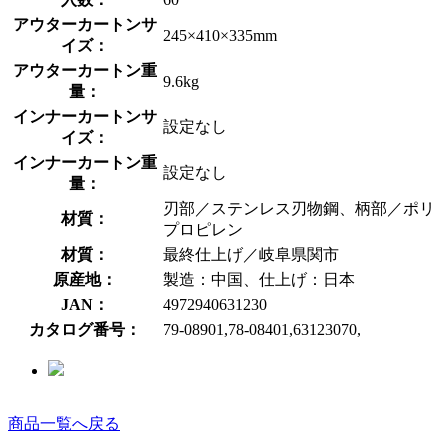
アウターカートンサ
245×410×335mm
イズ：
アウターカートン重
9.6kg
量：
インナーカートンサ
設定なし
イズ：
インナーカートン重
設定なし
量：
刃部／ステンレス刃物鋼、柄部／ポリ
材質：
プロピレン
材質：
最終仕上げ／岐阜県関市
原産地：
製造：中国、仕上げ：日本
JAN：
4972940631230
カタログ番号：
79-08901,78-08401,63123070,
商品一覧へ戻る