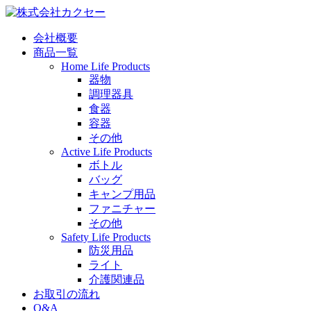
会社概要
商品一覧
Home Life Products
器物
調理器具
食器
容器
その他
Active Life Products
ボトル
バッグ
キャンプ用品
ファニチャー
その他
Safety Life Products
防災用品
ライト
介護関連品
お取引の流れ
Q&A