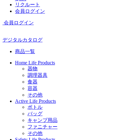
リクルート
会員ログイン
会員ログイン
デジタルカタログ
商品一覧
Home Life Products
器物
調理器具
食器
容器
その他
Active Life Products
ボトル
バッグ
キャンプ用品
ファニチャー
その他
Safety Life Products