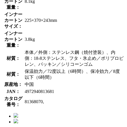
カートン
8.1kg
重量：
インナー
カートン
225×370×243mm
サイズ：
インナー
カートン
3.8kg
重量：
本体／外側：ステンレス鋼（焼付塗装）、内
材質：
側：18-8ステンレス、フタ・氷止め／ポリプロピ
レン、パッキン／シリコーンゴム
保温効力／72度以上（6時間）、保冷効力／8度
材質：
以下（6時間）
原産地：
中国
JAN：
4972940813681
カタログ
81368070,
番号：