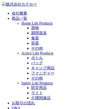
会社概要
商品一覧
Home Life Products
器物
調理器具
食器
容器
その他
Active Life Products
ボトル
バッグ
キャンプ用品
ファニチャー
その他
Safety Life Products
防災用品
ライト
介護関連品
お取引の流れ
Q&A