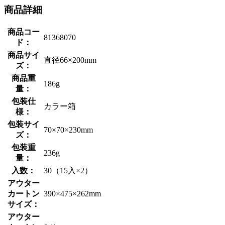
商品詳細
商品コー
81368070
ド：
商品サイ
直径66×200mm
ズ：
商品重
186g
量：
包装仕
カラー箱
様：
包装サイ
70×70×230mm
ズ：
包装重
236g
量：
入数：
30（15入×2）
アウター
カートン
390×475×262mm
サイズ：
アウター