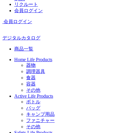
リクルート
会員ログイン
会員ログイン
デジタルカタログ
商品一覧
Home Life Products
器物
調理器具
食器
容器
その他
Active Life Products
ボトル
バッグ
キャンプ用品
ファニチャー
その他
Safety Life Products