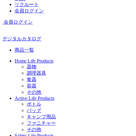
リクルート
会員ログイン
会員ログイン
デジタルカタログ
商品一覧
Home Life Products
器物
調理器具
食器
容器
その他
Active Life Products
ボトル
バッグ
キャンプ用品
ファニチャー
その他
Safety Life Products