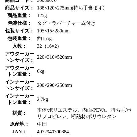
商品コード：
30088070
商品サイズ：
188×120×275mm(持ち手含まず)
商品重量：
125g
包装仕様：
タグ・ラバーチャーム付き
包装サイズ：
195×15×280mm
包装重量：
約155g
入数：
32（16×2）
アウターカー
220×310×520mm
トンサイズ：
アウターカー
6kg
トン重量：
インナーカー
200×290×250mm
トンサイズ：
インナーカー
2.7kg
トン重量：
本体/ポリエステル、内面/PEVA、持ち手/ポ
材質：
リプロピレン、断熱材/ポリウレタン
原産地：
中国
JAN：
4972940300884