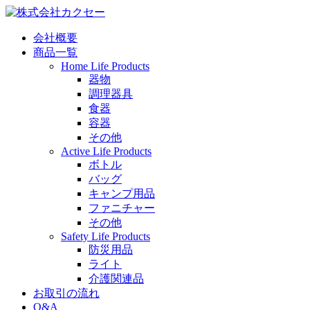
会社概要
商品一覧
Home Life Products
器物
調理器具
食器
容器
その他
Active Life Products
ボトル
バッグ
キャンプ用品
ファニチャー
その他
Safety Life Products
防災用品
ライト
介護関連品
お取引の流れ
Q&A