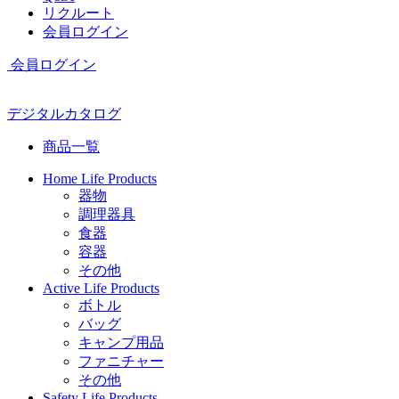
リクルート
会員ログイン
会員ログイン
デジタルカタログ
商品一覧
Home Life Products
器物
調理器具
食器
容器
その他
Active Life Products
ボトル
バッグ
キャンプ用品
ファニチャー
その他
Safety Life Products