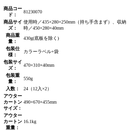
商品コー
81230070
ド：
商品サイ
使用時／435×280×250mm（持ち手含まず）、収納
ズ：
時／450×280×40mm
商品重
430g(底板を除く)
量：
包装仕
カラーラベル+袋
様：
包装サイ
470×310×40mm
ズ：
包装重
550g
量：
入数：
24（12入×2）
アウター
カートン
490×670×455mm
サイズ：
アウター
カートン
16.1kg
重量：