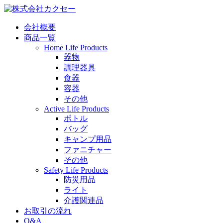
会社概要
商品一覧
Home Life Products
器物
調理器具
食器
容器
その他
Active Life Products
ボトル
バッグ
キャンプ用品
ファニチャー
その他
Safety Life Products
防災用品
ライト
介護関連品
お取引の流れ
Q&A