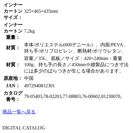
インナー
カートン
325×465×435mm
サイズ：
インナー
カートン
7.2kg
重量：
本体/ポリエステル(600デニール）、内面/PEVA、
材質：
持ち手/ポリプロピレン、断熱材/ポリウレタン、
容量／35L、底板／サイズ：420×240mm・重量
材質：
100g、持ち手の長さ／450mm※縫製品につき寸法
には多少のばらつきが生じる場合があります。
原産地：
中国
JAN：
4972940812301
カタログ
79-05403,78-02203,77-08803,76-00602,81230070,
番号：
商品一覧へ戻る
DIGITAL CATALOG