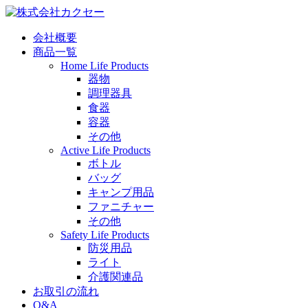
会社概要
商品一覧
Home Life Products
器物
調理器具
食器
容器
その他
Active Life Products
ボトル
バッグ
キャンプ用品
ファニチャー
その他
Safety Life Products
防災用品
ライト
介護関連品
お取引の流れ
Q&A