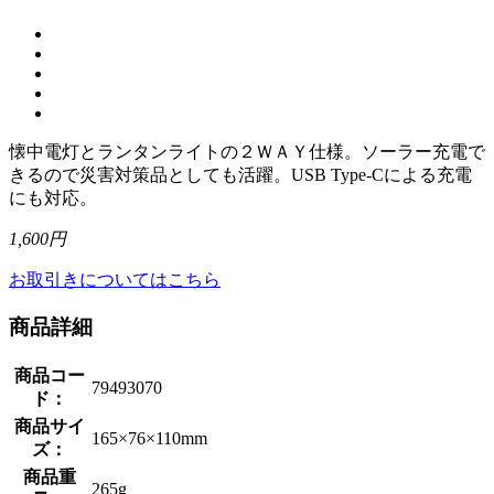
懐中電灯とランタンライトの２ＷＡＹ仕様。ソーラー充電で
きるので災害対策品としても活躍。USB Type-Cによる充電
にも対応。
1,600円
お取引きについてはこちら
商品詳細
商品コー
79493070
ド：
商品サイ
165×76×110mm
ズ：
商品重
265g