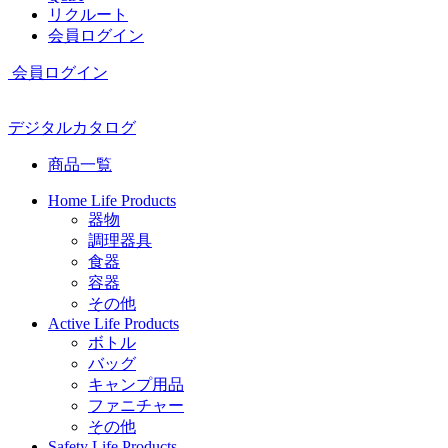
リクルート
会員ログイン
会員ログイン
デジタルカタログ
商品一覧
Home Life Products
器物
調理器具
食器
容器
その他
Active Life Products
ボトル
バッグ
キャンプ用品
ファニチャー
その他
Safety Life Products