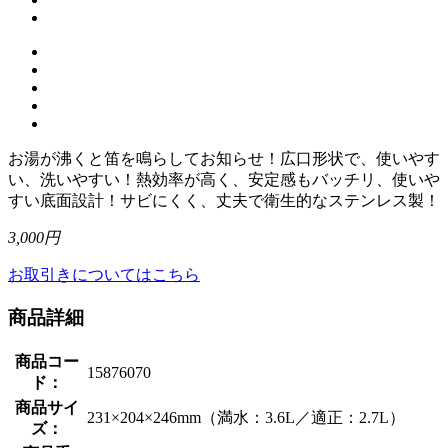
お湯が沸くと笛を鳴らしてお知らせ！広口形状で、使いやす
い、洗いやすい！熱効率が高く、安定感もバッチリ、使いや
すい底面設計！サビにくく、丈夫で衛生的なステンレス製！
3,000円
お取引きについてはこちら
商品詳細
商品コー
15876070
ド：
商品サイ
231×204×246mm（満水：3.6L／適正：2.7L）
ズ：