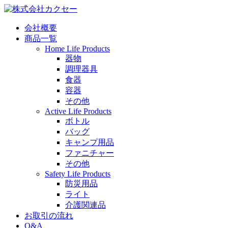
会社概要
商品一覧
Home Life Products
器物
調理器具
食器
容器
その他
Active Life Products
ボトル
バッグ
キャンプ用品
ファニチャー
その他
Safety Life Products
防災用品
ライト
介護関連品
お取引の流れ
Q&A