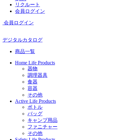
リクルート
会員ログイン
会員ログイン
デジタルカタログ
商品一覧
Home Life Products
器物
調理器具
食器
容器
その他
Active Life Products
ボトル
バッグ
キャンプ用品
ファニチャー
その他
Safety Life Products