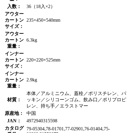
入数：
36（18入×2）
アウター
カートン
235×450×540mm
サイズ：
アウター
カートン
6.3kg
重量：
インナー
カートン
220×220×525mm
サイズ：
インナー
カートン
2.9kg
重量：
本体／アルミニウム、蓋栓／ポリスチレン、パ
材質：
ッキン／シリコーンゴム、飲み口／ポリプロピ
レン、持ち手／エラストマー
原産地：
中国
JAN：
4972940315598
カタログ
79-05304,78-01701,77-02901,76-01404,75-