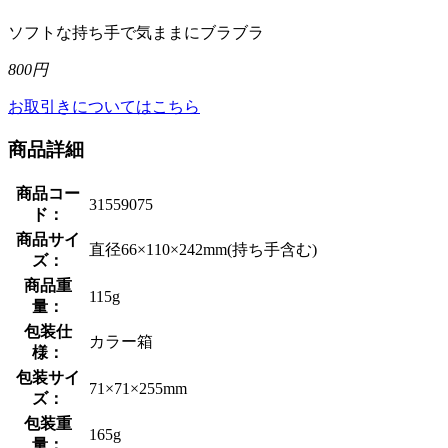
ソフトな持ち手で気ままにブラブラ
800円
お取引きについてはこちら
商品詳細
商品コー
31559075
ド：
商品サイ
直径66×110×242mm(持ち手含む)
ズ：
商品重
115g
量：
包装仕
カラー箱
様：
包装サイ
71×71×255mm
ズ：
包装重
165g
量：