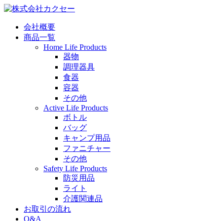
会社概要
商品一覧
Home Life Products
器物
調理器具
食器
容器
その他
Active Life Products
ボトル
バッグ
キャンプ用品
ファニチャー
その他
Safety Life Products
防災用品
ライト
介護関連品
お取引の流れ
Q&A