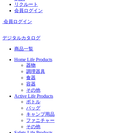
リクルート
会員ログイン
会員ログイン
デジタルカタログ
商品一覧
Home Life Products
器物
調理器具
食器
容器
その他
Active Life Products
ボトル
バッグ
キャンプ用品
ファニチャー
その他
Safety Life Products