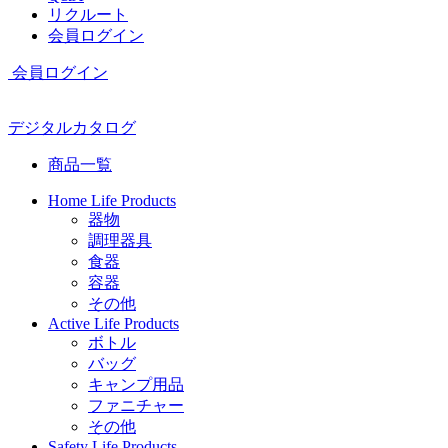
リクルート
会員ログイン
会員ログイン
デジタルカタログ
商品一覧
Home Life Products
器物
調理器具
食器
容器
その他
Active Life Products
ボトル
バッグ
キャンプ用品
ファニチャー
その他
Safety Life Products