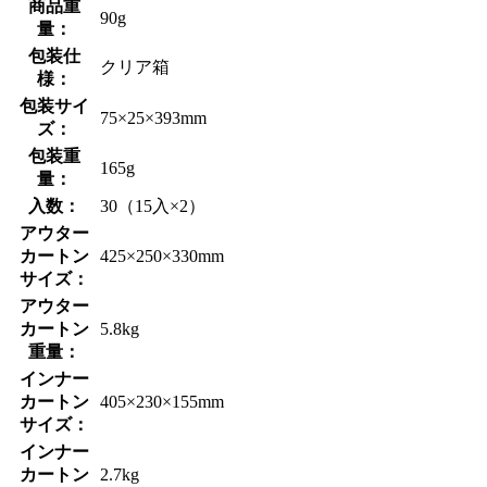
商品重
90g
量：
包装仕
クリア箱
様：
包装サイ
75×25×393mm
ズ：
包装重
165g
量：
入数：
30（15入×2）
アウター
カートン
425×250×330mm
サイズ：
アウター
カートン
5.8kg
重量：
インナー
カートン
405×230×155mm
サイズ：
インナー
カートン
2.7kg