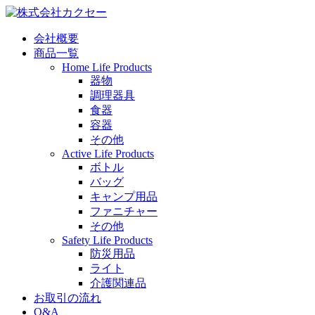
会社概要
商品一覧
Home Life Products
器物
調理器具
食器
容器
その他
Active Life Products
ボトル
バッグ
キャンプ用品
ファニチャー
その他
Safety Life Products
防災用品
ライト
介護関連品
お取引の流れ
Q&A