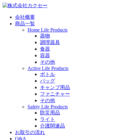
会社概要
商品一覧
Home Life Products
器物
調理器具
食器
容器
その他
Active Life Products
ボトル
バッグ
キャンプ用品
ファニチャー
その他
Safety Life Products
防災用品
ライト
介護関連品
お取引の流れ
Q&A