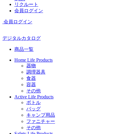
リクルート
会員ログイン
会員ログイン
デジタルカタログ
商品一覧
Home Life Products
器物
調理器具
食器
容器
その他
Active Life Products
ボトル
バッグ
キャンプ用品
ファニチャー
その他
Safety Life Products