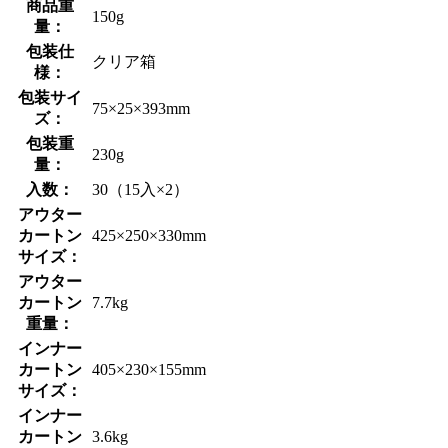
商品重
150g
量：
包装仕
クリア箱
様：
包装サイ
75×25×393mm
ズ：
包装重
230g
量：
入数：
30（15入×2）
アウター
カートン
425×250×330mm
サイズ：
アウター
カートン
7.7kg
重量：
インナー
カートン
405×230×155mm
サイズ：
インナー
カートン
3.6kg