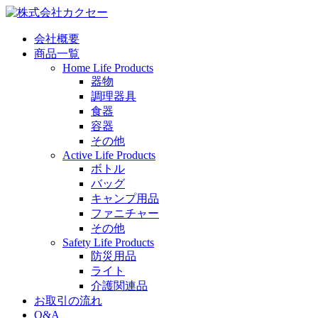
会社概要
商品一覧
Home Life Products
器物
調理器具
食器
容器
その他
Active Life Products
ボトル
バッグ
キャンプ用品
ファニチャー
その他
Safety Life Products
防災用品
ライト
介護関連品
お取引の流れ
Q&A