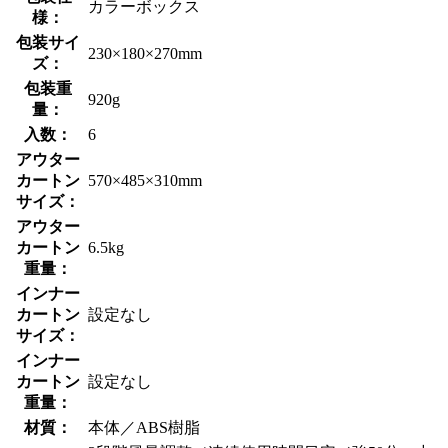
カラーボックス
様：
包装サイ
230×180×270mm
ズ：
包装重
920g
量：
入数：
6
アウター
カートン
570×485×310mm
サイズ：
アウター
カートン
6.5kg
重量：
インナー
カートン
設定なし
サイズ：
インナー
カートン
設定なし
重量：
材質：
本体／ABS樹脂