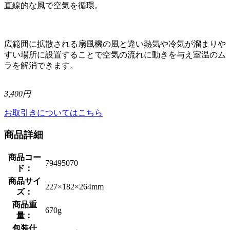
直線的な風で空気を循環。
広範囲に拡散される扇風機の風と違い熱気や冷気が溜まりや
すい場所に設置することで空気の流れに動きを与え室温のム
ラを解消できます。
3,400円
お取引きについてはこちら
商品詳細
商品コー
79495070
ド：
商品サイ
227×182×264mm
ズ：
商品重
670g
量：
包装仕