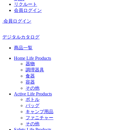
リクルート
会員ログイン
会員ログイン
デジタルカタログ
商品一覧
Home Life Products
器物
調理器具
食器
容器
その他
Active Life Products
ボトル
バッグ
キャンプ用品
ファニチャー
その他
Safety Life Products