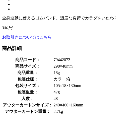
全身運動に使えるゴムバンド。適度な負荷でカラダをいたわ
350円
お取引きについてはこちら
商品詳細
商品コード：
79442072
商品サイズ：
298×48mm
商品重量：
18g
包装仕様：
カラー箱
包装サイズ：
105×18×130mm
包装重量：
47g
入数：
48
アウターカートンサイズ：
240×460×160mm
アウターカートン重量：
2.7kg