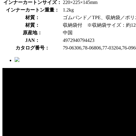
インナーカートンサイズ：
220×225×145mm
インナーカートン重量：
1.2kg
材質：
ゴムバンド／TPE、収納袋／ポリ
材質：
収納袋付 ※収納袋サイズ：約124×
原産地：
中国
JAN：
4972940794423
カタログ番号：
79-06306,78-06806,77-03204,76-096