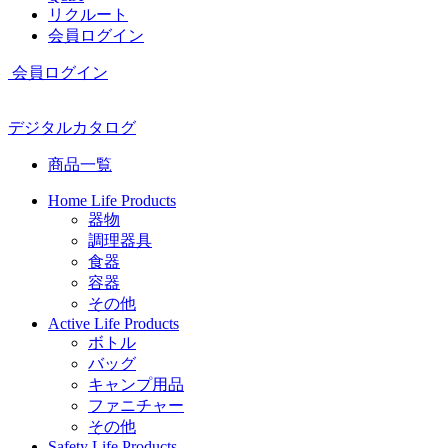
リクルート
会員ログイン
会員ログイン
デジタルカタログ
商品一覧
Home Life Products
器物
調理器具
食器
容器
その他
Active Life Products
ボトル
バッグ
キャンプ用品
ファニチャー
その他
Safety Life Products