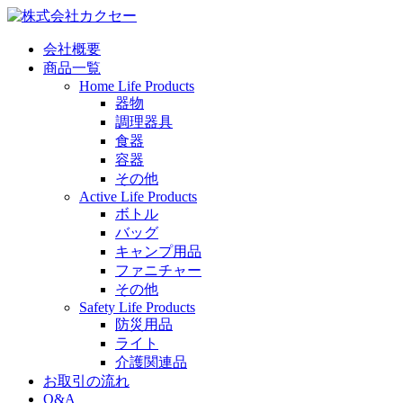
会社概要
商品一覧
Home Life Products
器物
調理器具
食器
容器
その他
Active Life Products
ボトル
バッグ
キャンプ用品
ファニチャー
その他
Safety Life Products
防災用品
ライト
介護関連品
お取引の流れ
Q&A