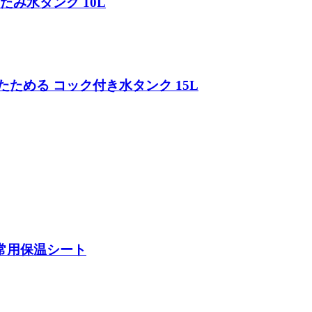
たみ水タンク 10L
たためる コック付き水タンク 15L
非常用保温シート