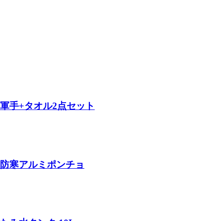
縮軍手+タオル2点セット
） 防寒アルミポンチョ