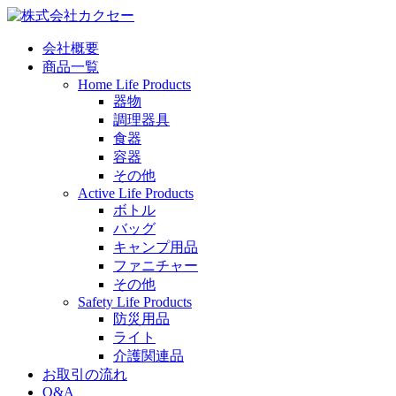
会社概要
商品一覧
Home Life Products
器物
調理器具
食器
容器
その他
Active Life Products
ボトル
バッグ
キャンプ用品
ファニチャー
その他
Safety Life Products
防災用品
ライト
介護関連品
お取引の流れ
Q&A