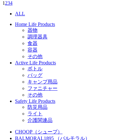
1
2
3
4
ALL
Home Life Products
器物
調理器具
食器
容器
その他
Active Life Products
ボトル
バッグ
キャンプ用品
ファニチャー
その他
Safety Life Products
防災用品
ライト
介護関連品
CHOOP（シュープ）
BALMORAL1895 （バルモラル）