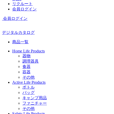
リクルート
会員ログイン
会員ログイン
デジタルカタログ
商品一覧
Home Life Products
器物
調理器具
食器
容器
その他
Active Life Products
ボトル
バッグ
キャンプ用品
ファニチャー
その他
Safety Life Products