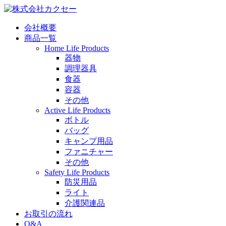
会社概要
商品一覧
Home Life Products
器物
調理器具
食器
容器
その他
Active Life Products
ボトル
バッグ
キャンプ用品
ファニチャー
その他
Safety Life Products
防災用品
ライト
介護関連品
お取引の流れ
Q&A