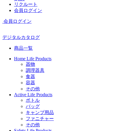
リクルート
会員ログイン
会員ログイン
デジタルカタログ
商品一覧
Home Life Products
器物
調理器具
食器
容器
その他
Active Life Products
ボトル
バッグ
キャンプ用品
ファニチャー
その他
Safety Life Products