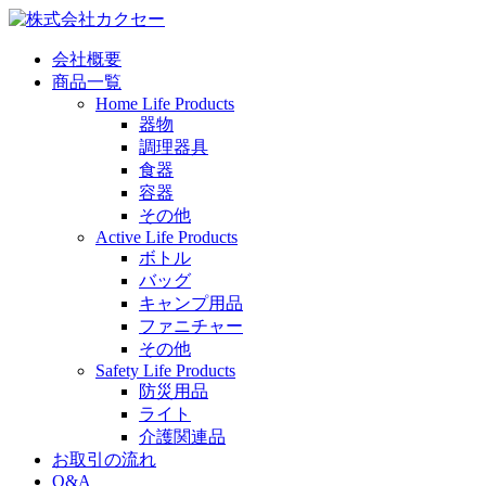
会社概要
商品一覧
Home Life Products
器物
調理器具
食器
容器
その他
Active Life Products
ボトル
バッグ
キャンプ用品
ファニチャー
その他
Safety Life Products
防災用品
ライト
介護関連品
お取引の流れ
Q&A