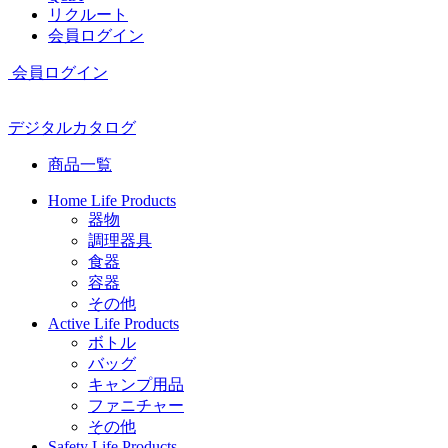
リクルート
会員ログイン
会員ログイン
デジタルカタログ
商品一覧
Home Life Products
器物
調理器具
食器
容器
その他
Active Life Products
ボトル
バッグ
キャンプ用品
ファニチャー
その他
Safety Life Products