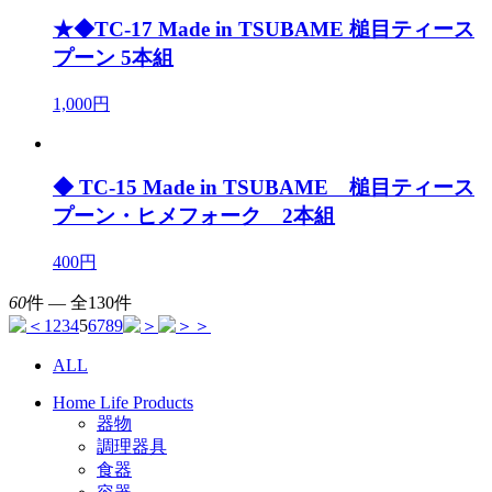
★◆TC-17 Made in TSUBAME 槌目ティース
プーン 5本組
1,000円
◆ TC-15 Made in TSUBAME 槌目ティース
プーン・ヒメフォーク 2本組
400円
60
件 ― 全130件
1
2
3
4
5
6
7
8
9
ALL
Home Life Products
器物
調理器具
食器