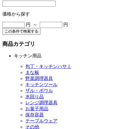
価格から探す
円 ～
円
この条件で検索する
商品カテゴリ
キッチン用品
包丁・キッチンハサミ
まな板
野菜調理器具
キッチンツール
ザル・ボウル
水回り品
レンジ調理器具
お菓子用品
保存容器
テーブルウェア
その他