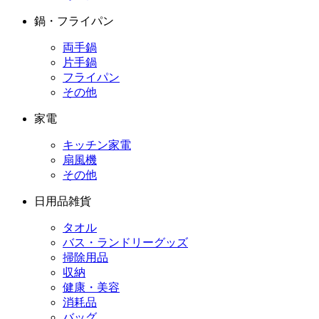
鍋・フライパン
両手鍋
片手鍋
フライパン
その他
家電
キッチン家電
扇風機
その他
日用品雑貨
タオル
バス・ランドリーグッズ
掃除用品
収納
健康・美容
消耗品
バッグ