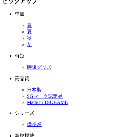
ピックアップ
季節
春
夏
秋
冬
時短
時短グッズ
高品質
日本製
SGマーク認定品
Made in TSUBAME
シリーズ
備長炭
新規掲載