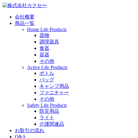
会社概要
商品一覧
Home Life Products
器物
調理器具
食器
容器
その他
Active Life Products
ボトル
バッグ
キャンプ用品
ファニチャー
その他
Safety Life Products
防災用品
ライト
介護関連品
お取引の流れ
Q&A