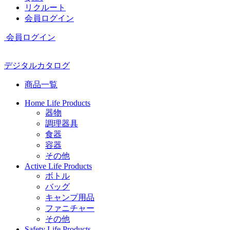
リクルート
会員ログイン
会員ログイン
デジタルカタログ
商品一覧
Home Life Products
器物
調理器具
食器
容器
その他
Active Life Products
ボトル
バッグ
キャンプ用品
ファニチャー
その他
Safety Life Products