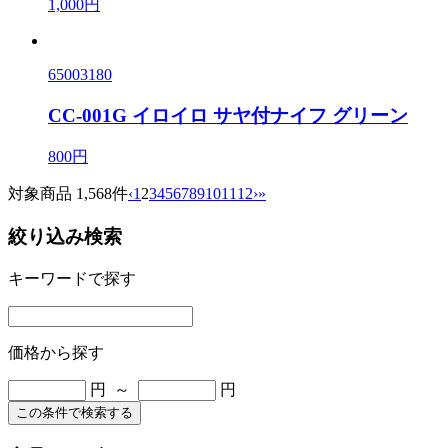
1,000円
65003180
CC-001G イロイロ サヤ付ナイフ グリーン
800円
対象商品 1,568件
‹
1
2
3
4
5
6
7
8
9
10
11
12
›
»
絞り込み検索
キーワードで探す
価格から探す
円 ～
円
この条件で検索する