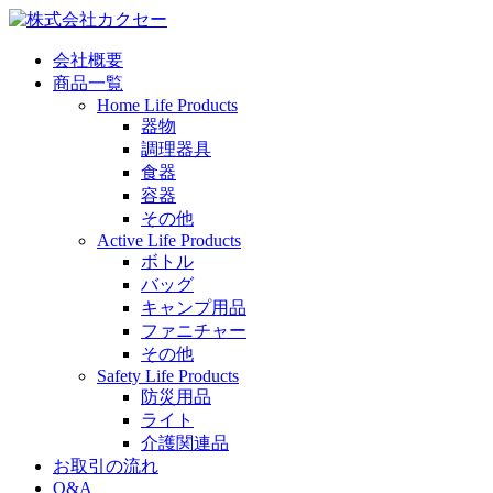
会社概要
商品一覧
Home Life Products
器物
調理器具
食器
容器
その他
Active Life Products
ボトル
バッグ
キャンプ用品
ファニチャー
その他
Safety Life Products
防災用品
ライト
介護関連品
お取引の流れ
Q&A