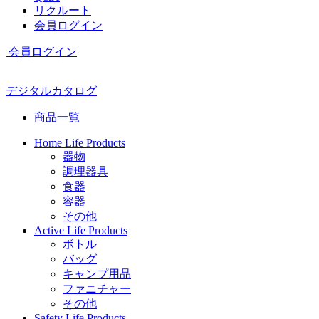
リクルート
会員ログイン
会員ログイン
デジタルカタログ
商品一覧
Home Life Products
器物
調理器具
食器
容器
その他
Active Life Products
ボトル
バッグ
キャンプ用品
ファニチャー
その他
Safety Life Products