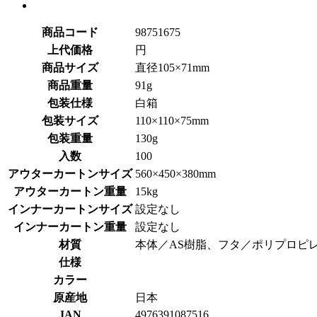
商品コード
98751675
上代価格
円
商品サイズ
直径105×71mm
商品重量
91g
包装仕様
白箱
包装サイズ
110×110×75mm
包装重量
130g
入数
100
アウターカートンサイズ
560×450×380mm
アウターカートン重量
15kg
インナーカートンサイズ
設定なし
インナーカートン重量
設定なし
材質
本体／AS樹脂、フタ／ポリプロピ
仕様
カラー
原産地
日本
JAN
4976391087516