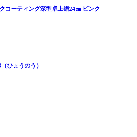
セラミックコーティング深型卓上鍋24㎝ ピンク
氷嚢（ひょうのう）