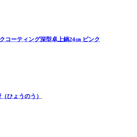
セラミックコーティング深型卓上鍋24㎝ ピンク
氷嚢（ひょうのう）