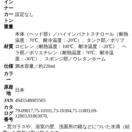
イン
ナー
カー
設定なし
トン
重量
本体（ヘッド部）／ハイインパクトスチロール（耐熱
温度：70℃、耐冷温度：-20℃）、タンク部／ポリプ
材質
ロピレン（耐熱温度：100℃、耐冷温度：-20℃）、ヘ
ラ部／ポリエチレン（耐熱温度：70℃、耐冷温
度：-30℃）、スポンジ部／ウレタンホーム
仕様
満水容量／約220ml
カラ
ー
原産
日本
地
JAN
4945548005505
カタ
79-09817,75-10101,73-10304,71-11803,69-
ログ
12803,91863070,
番号
・窓ガラスや、浴室の壁、洗面所の鏡などについた水滴（結