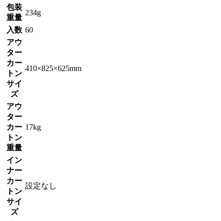
包装
234g
重量
入数
60
アウ
ター
カー
410×825×625mm
トン
サイ
ズ
アウ
ター
カー
17kg
トン
重量
イン
ナー
カー
設定なし
トン
サイ
ズ