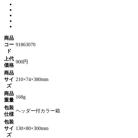
商品
コー
91863070
ド
上代
900円
価格
商品
サイ
210×74×380mm
ズ
商品
168g
重量
包装
ヘッダー付カラー箱
仕様
包装
サイ
130×80×300mm
ズ