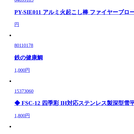
PY-SIE011 アルミ火起こし棒 ファイヤーブロ
円
80110178
鉄の健康鯛
1,000円
15373060
◆ FSC-12 四季彩 IH対応ステンレス製深型雪平
1,800円