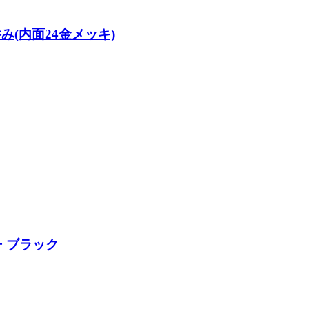
呑み(内面24金メッキ)
ー ブラック