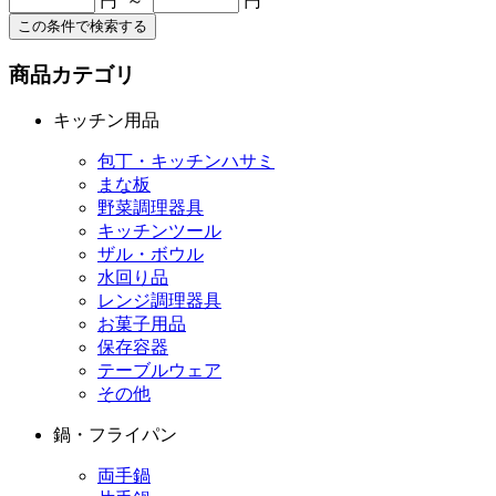
円 ～
円
この条件で検索する
商品カテゴリ
キッチン用品
包丁・キッチンハサミ
まな板
野菜調理器具
キッチンツール
ザル・ボウル
水回り品
レンジ調理器具
お菓子用品
保存容器
テーブルウェア
その他
鍋・フライパン
両手鍋