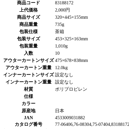
商品コード
83188172
上代価格
2,000円
商品サイズ
320×445×155mm
商品重量
735g
包装仕様
茶箱
包装サイズ
453×325×163mm
包装重量
1,010g
入数
10
アウターカートンサイズ
475×678×838mm
アウターカートン重量
12.0kg
インナーカートンサイズ
設定なし
インナーカートン重量
設定なし
材質
ポリプロピレン
仕様
カラー
原産地
日本
JAN
4533009031882
カタログ番号
77-06406,76-08304,75-07404,83188172