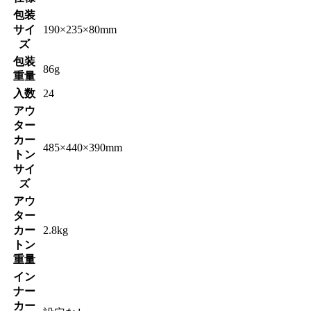
包装
サイ
190×235×80mm
ズ
包装
86g
重量
入数
24
アウ
ター
カー
485×440×390mm
トン
サイ
ズ
アウ
ター
カー
2.8kg
トン
重量
イン
ナー
カー