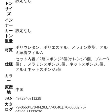
設定なし
トン
サイ
ズ
イン
ナー
カー
設定なし
トン
重量
ポリウレタン、ポリエステル、メラミン樹脂、アル
材質
ミ蒸着フィルム
セット内容／2層スポンジ6個(オレンジ3個、ブルー3
仕様
個）、メラミンスポンジ3個、ネットスポンジ3個、
アルミネットスポンジ3個
カラ
ー
原産
中国
地
JAN
4972940811229
カタ
79-06604,78-04203,77-06402,76-08302,75-
ログ
07402,81122070,