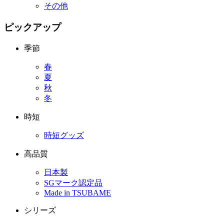
その他
ピックアップ
季節
春
夏
秋
冬
時短
時短グッズ
高品質
日本製
SGマーク認定品
Made in TSUBAME
シリーズ