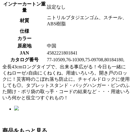
インナーカートン重
設定なし
量
ニトリルブタジエンゴム、スチール、
材質
ABS樹脂
仕様
カラー
原産地
中国
JAN
4582221801841
カタログ番号
77-10509,76-10309,75-09708,80184180,
全長43cmロングタイプで、出来る事広がる！今日も一緒に
くねローゼ♪自由にくねくね。用途いろいろ。開き戸のロッ
クに！災害時のこぼれ落ち防止に。チャイルドロックに使用
しても◎。タブレットスタンド・バッグハンガー・ビンのふ
た開け・ポリ袋の取っ手・コードの結束など・・・用途いろ
いろ何かと役立つすぐれもの！
商品をもっと見る