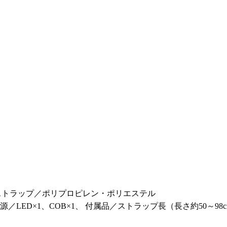
 ストラップ／ポリプロピレン・ポリエステル
／LED×1、COB×1、 付属品／ストラップ長（長さ約50～98