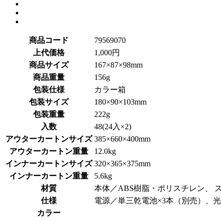
商品コード
79569070
上代価格
1,000円
商品サイズ
167×87×98mm
商品重量
156g
包装仕様
カラー箱
包装サイズ
180×90×103mm
包装重量
222g
入数
48(24入×2)
アウターカートンサイズ
385×660×400mm
アウターカートン重量
12.0kg
インナーカートンサイズ
320×365×375mm
インナーカートン重量
5.6kg
材質
本体／ABS樹脂・ポリスチレン、
仕様
電源／単三乾電池×3本（別売）、光源
カラー