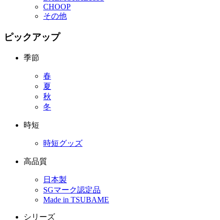
CHOOP
その他
ピックアップ
季節
春
夏
秋
冬
時短
時短グッズ
高品質
日本製
SGマーク認定品
Made in TSUBAME
シリーズ