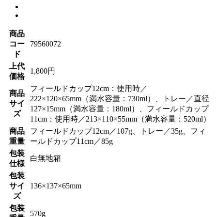
商品
コー
79560072
ド
上代
1,800円
価格
フィールドカップ12cm：使用時／
商品
222×120×65mm（満水容量：730ml）、トレー／直径
サイ
127×15mm（満水容量：180ml）、フィールドカップ
ズ
11cm：使用時／213×110×55mm（満水容量：520ml）
商品
フィールドカップ12cm／107g、トレー／35g、フィ
重量
ールドカップ11cm／85g
包装
白無地箱
仕様
包装
サイ
136×137×65mm
ズ
包装
570g