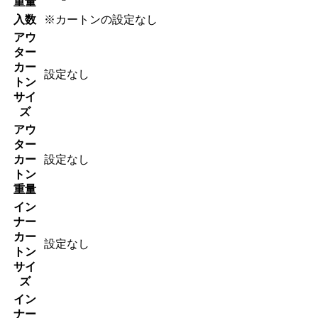
重量
入数
※カートンの設定なし
アウ
ター
カー
設定なし
トン
サイ
ズ
アウ
ター
カー
設定なし
トン
重量
イン
ナー
カー
設定なし
トン
サイ
ズ
イン
ナー