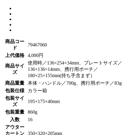
商品コー
79467060
ド
上代価格
4,000円
使用時／136×254×34mm、プレートサイズ／
商品サイ
136×136×14mm、携行用ポーチ／
ズ
180×25×155mm(持ち手含まず）
商品重量
本体・ハンドル／700g、携行用ポーチ／83g
包装仕様
カラー箱
包装サイ
195×175×40mm
ズ
包装重量
860g
入数
16
アウター
カートン
350×320×205mm