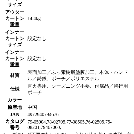
サイズ
アウター
カートン
14.4kg
重量
インナー
カートン
設定なし
サイズ
インナー
カートン
設定なし
重量
表面加工／ふっ素樹脂塗膜加工、本体・ハンド
材質
ル／鋳鉄、ポーチ／ポリエステル
直火専用、シーズニング不要、付属品／携行用
仕様
ポーチ
カラー
原産地
中国
JAN
4972940794676
カタログ
79-05904,78-02705,77-08505,76-02505,75-
08201,79467060,
番号