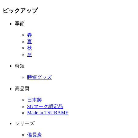
ピックアップ
季節
春
夏
秋
冬
時短
時短グッズ
高品質
日本製
SGマーク認定品
Made in TSUBAME
シリーズ
備長炭