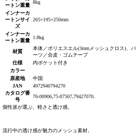
8kg
ートン重量
インナーカ
ートンサイ
265×195×250mm
ズ
インナーカ
1.8kg
ートン重量
本体／ポリエスエル(3mmメッシュクロス)、パ
材質
ーツ／合皮・ゴムテープ
仕様
内ポケット付き
カラー
原産地
中国
JAN
4972940794270
カタログ番
76-00906,75-07507,79427070,
号
個性派が選ぶ、軽さと透け感。
流行中の透け感が魅力のメッシュ素材。