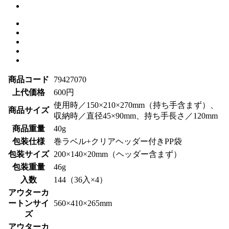
商品コード
79427070
上代価格
600円
使用時／150×210×270mm（持ち手含まず）、
商品サイズ
収納時／直径45×90mm、持ち手長さ／120mm
商品重量
40g
包装仕様
巻ラベル+クリアヘッダー付きPP袋
包装サイズ
200×140×20mm（ヘッダー含まず）
包装重量
46g
入数
144（36入×4）
アウターカ
ートンサイ
560×410×265mm
ズ
アウターカ