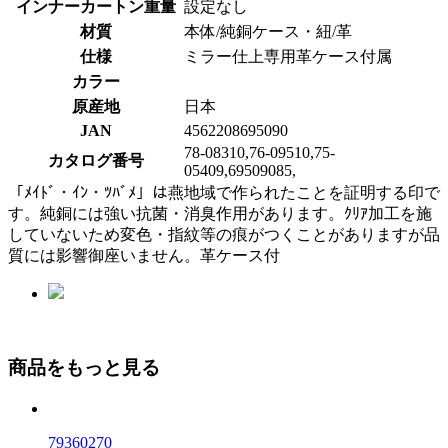
インナーカートン重量
設定なし
材質
本体/純銅ケース・紐/革
仕様
ミラー仕上専用革ケース付属
カラー
原産地
日本
JAN
4562208695090
78-08310,76-09510,75-
カタログ番号
05409,69509085,
「ﾒｲﾄﾞ・ｲﾝ・ﾂﾊﾞﾒ」は燕地域で作られたことを証明する印で
す。純銅には強い抗菌・消臭作用があります。ｸﾘｱ加工を施
していないため変色・指紋等の痕がつくことがありますが品
質には影響御座いません。革ケース付
商品をもっと見る
79360270