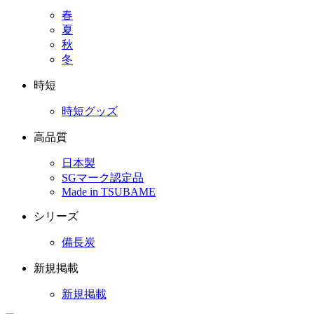
春
夏
秋
冬
時短
時短グッズ
高品質
日本製
SGマーク認定品
Made in TSUBAME
シリーズ
備長炭
新規掲載
新規掲載