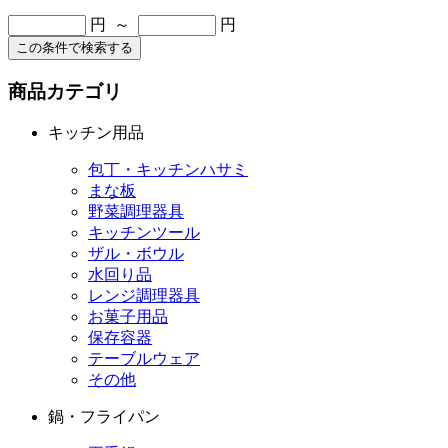
円 ～
円
この条件で検索する
商品カテゴリ
キッチン用品
包丁・キッチンハサミ
まな板
野菜調理器具
キッチンツール
ザル・ボウル
水回り品
レンジ調理器具
お菓子用品
保存容器
テーブルウェア
その他
鍋・フライパン