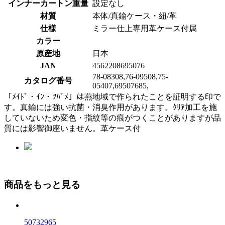
インナーカートン重量
設定なし
材質
本体/真鍮ケース・紐/革
仕様
ミラー仕上専用革ケース付属
カラー
原産地
日本
JAN
4562208695076
78-08308,76-09508,75-
カタログ番号
05407,69507685,
「ﾒｲﾄﾞ・ｲﾝ・ﾂﾊﾞﾒ」は燕地域で作られたことを証明する印で
す。真鍮には強い抗菌・消臭作用があります。ｸﾘｱ加工を施
していないため変色・指紋等の痕がつくことがありますが品
質には影響御座いません。革ケース付
商品をもっと見る
50732965