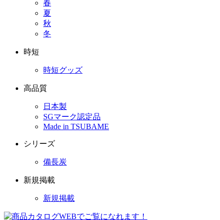
春
夏
秋
冬
時短
時短グッズ
高品質
日本製
SGマーク認定品
Made in TSUBAME
シリーズ
備長炭
新規掲載
新規掲載