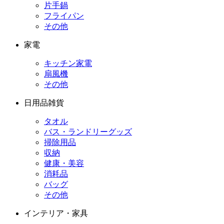
片手鍋
フライパン
その他
家電
キッチン家電
扇風機
その他
日用品雑貨
タオル
バス・ランドリーグッズ
掃除用品
収納
健康・美容
消耗品
バッグ
その他
インテリア・家具