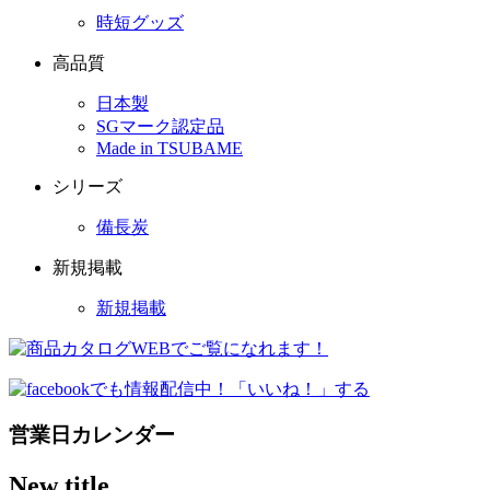
時短グッズ
高品質
日本製
SGマーク認定品
Made in TSUBAME
シリーズ
備長炭
新規掲載
新規掲載
営業日カレンダー
New title