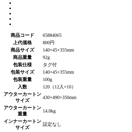
商品コード
65884065
上代価格
800円
商品サイズ
140×45×355mm
商品重量
92g
包装仕様
タグ付
包装サイズ
140×45×355mm
包装重量
100g
入数
120（12入×10）
アウターカートン
430×490×350mm
サイズ
アウターカートン
14.0kg
重量
インナーカートン
設定なし
サイズ