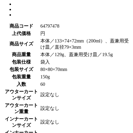
商品コード
64797478
上代価格
円
本体／133×74×72mm（200ml）、蓋兼用受
商品サイズ
け皿／直径79×3mm
商品重量
本体／129g、蓋兼用受け皿／19.5g
包装仕様
袋入
包装サイズ
80×80×70mm
包装重量
150g
入数
60
アウターカート
設定なし
ンサイズ
アウターカート
設定なし
ン重量
インナーカート
設定なし
ンサイズ
インナーカート