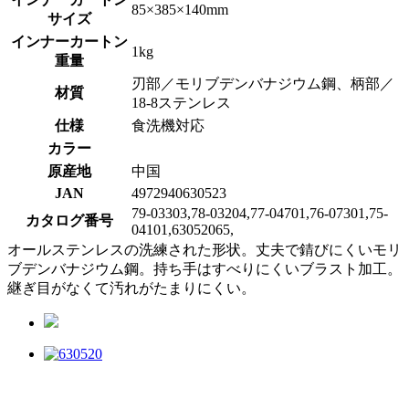
85×385×140mm
サイズ
インナーカートン
1kg
重量
刃部／モリブデンバナジウム鋼、柄部／
材質
18-8ステンレス
仕様
食洗機対応
カラー
原産地
中国
JAN
4972940630523
79-03303,78-03204,77-04701,76-07301,75-
カタログ番号
04101,63052065,
オールステンレスの洗練された形状。丈夫で錆びにくいモリ
ブデンバナジウム鋼。持ち手はすべりにくいブラスト加工。
継ぎ目がなくて汚れがたまりにくい。