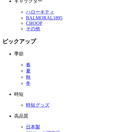
キャラクター
ハローキティ
BALMORAL1895
CHOOP
その他
ピックアップ
季節
春
夏
秋
冬
時短
時短グッズ
高品質
日本製