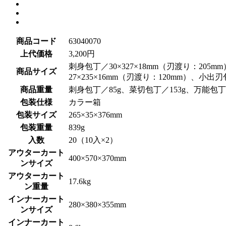
商品コード
63040070
上代価格
3,200円
刺身包丁／30×327×18mm（刃渡り：205m
商品サイズ
27×235×16mm（刃渡り：120mm）、小出刃
商品重量
刺身包丁／85g、菜切包丁／153g、万能包丁
包装仕様
カラー箱
包装サイズ
265×35×376mm
包装重量
839g
入数
20（10入×2）
アウターカート
400×570×370mm
ンサイズ
アウターカート
17.6kg
ン重量
インナーカート
280×380×355mm
ンサイズ
インナーカート