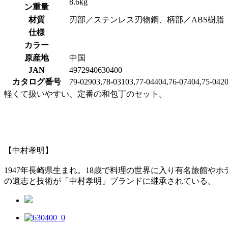
8.6kg
ン重量
材質
刃部／ステンレス刃物鋼、柄部／ABS樹脂
仕様
カラー
原産地
中国
JAN
4972940630400
カタログ番号
79-02903,78-03103,77-04404,76-07404,75-042
軽くて扱いやすい、定番の和包丁のセット。
【中村孝明】
1947年長崎県生まれ。18歳で料理の世界に入り有名旅館やホ
の遺志と技術が「中村孝明」ブランドに継承されている。