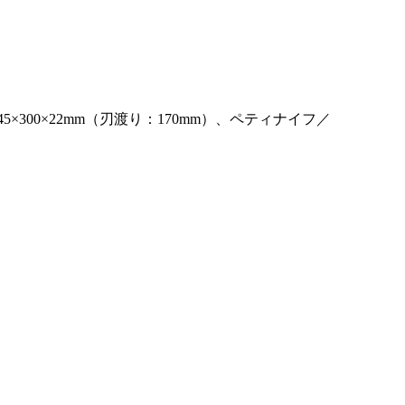
45×300×22mm（刃渡り：170mm）、ペティナイフ／