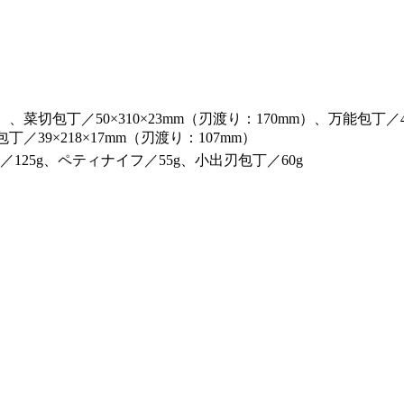
m）、菜切包丁／50×310×23mm（刃渡り：170mm）、万能包丁／
包丁／39×218×17mm（刃渡り：107mm）
／125g、ペティナイフ／55g、小出刃包丁／60g