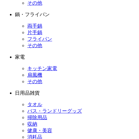
その他
鍋・フライパン
両手鍋
片手鍋
フライパン
その他
家電
キッチン家電
扇風機
その他
日用品雑貨
タオル
バス・ランドリーグッズ
掃除用品
収納
健康・美容
消耗品