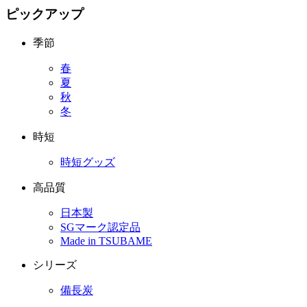
ピックアップ
季節
春
夏
秋
冬
時短
時短グッズ
高品質
日本製
SGマーク認定品
Made in TSUBAME
シリーズ
備長炭