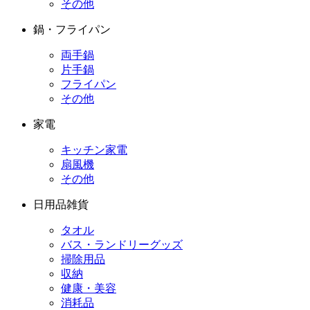
その他
鍋・フライパン
両手鍋
片手鍋
フライパン
その他
家電
キッチン家電
扇風機
その他
日用品雑貨
タオル
バス・ランドリーグッズ
掃除用品
収納
健康・美容
消耗品