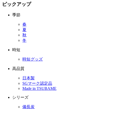
ピックアップ
季節
春
夏
秋
冬
時短
時短グッズ
高品質
日本製
SGマーク認定品
Made in TSUBAME
シリーズ
備長炭