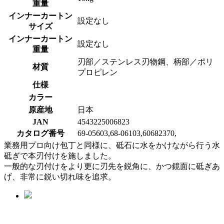
重量
インナーカートン
設定なし
サイズ
インナーカートン
設定なし
重量
刃部／ステンレス刃物鋼、柄部／ポリ
材質
プロピレン
仕様
カラー
原産地
日本
JAN
4543225006823
カタログ番号
69-05603,68-06103,60682370,
業務用プロ向け包丁と同様に、砥石に水をかけながら行う水
砥ぎで本刃付けを施しました。
一般的な刃付けをより更に刃先を鋭角に、かつ鏡面に砥ぎあ
げ、非常に鋭い切れ味を追求。