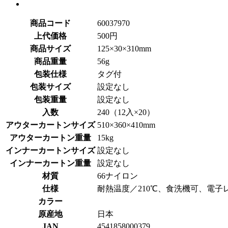
商品コード
60037970
上代価格
500円
商品サイズ
125×30×310mm
商品重量
56g
包装仕様
タグ付
包装サイズ
設定なし
包装重量
設定なし
入数
240（12入×20）
アウターカートンサイズ
510×360×410mm
アウターカートン重量
15kg
インナーカートンサイズ
設定なし
インナーカートン重量
設定なし
材質
66ナイロン
仕様
耐熱温度／210℃、食洗機可、電子
カラー
原産地
日本
JAN
4541858000379