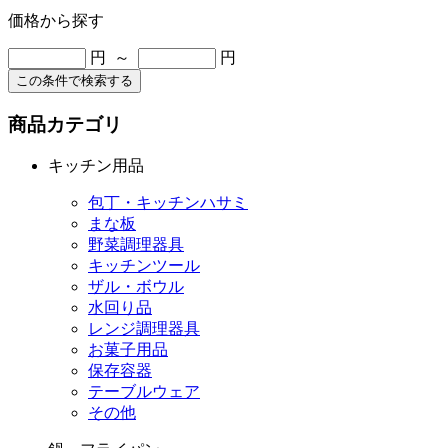
価格から探す
円 ～
円
この条件で検索する
商品カテゴリ
キッチン用品
包丁・キッチンハサミ
まな板
野菜調理器具
キッチンツール
ザル・ボウル
水回り品
レンジ調理器具
お菓子用品
保存容器
テーブルウェア
その他