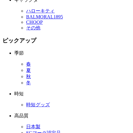
ハローキティ
BALMORAL1895
CHOOP
その他
ピックアップ
季節
春
夏
秋
冬
時短
時短グッズ
高品質
日本製
SGマーク認定品