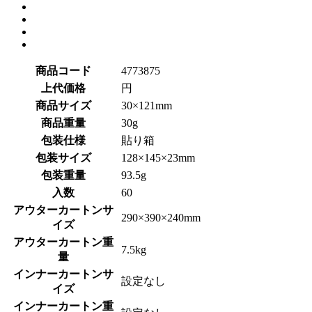
商品コード
4773875
上代価格
円
商品サイズ
30×121mm
商品重量
30g
包装仕様
貼り箱
包装サイズ
128×145×23mm
包装重量
93.5g
入数
60
アウターカートンサ
290×390×240mm
イズ
アウターカートン重
7.5kg
量
インナーカートンサ
設定なし
イズ
インナーカートン重