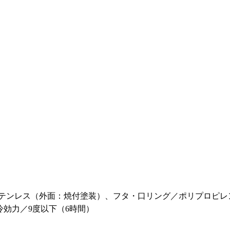
／ステンレス（外面：焼付塗装）、フタ・口リング／ポリプロピ
冷効力／9度以下（6時間）