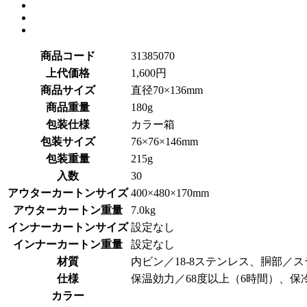
商品コード
31385070
上代価格
1,600円
商品サイズ
直径70×136mm
商品重量
180g
包装仕様
カラー箱
包装サイズ
76×76×146mm
包装重量
215g
入数
30
アウターカートンサイズ
400×480×170mm
アウターカートン重量
7.0kg
インナーカートンサイズ
設定なし
インナーカートン重量
設定なし
材質
内ビン／18-8ステンレス、胴部
仕様
保温効力／68度以上（6時間）、保
カラー