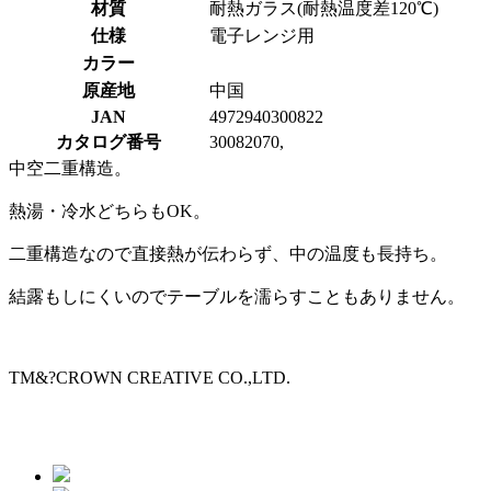
材質
耐熱ガラス(耐熱温度差120℃)
仕様
電子レンジ用
カラー
原産地
中国
JAN
4972940300822
カタログ番号
30082070,
中空二重構造。
熱湯・冷水どちらもOK。
二重構造なので直接熱が伝わらず、中の温度も長持ち。
結露もしにくいのでテーブルを濡らすこともありません。
TM&?CROWN CREATIVE CO.,LTD.