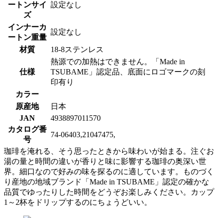
ートンサイ
設定なし
ズ
インナーカ
設定なし
ートン重量
材質
18-8ステンレス
熱源での加熱はできません。「Made in
仕様
TSUBAME」認定品、底面にロゴマークの刻
印有り
カラー
原産地
日本
JAN
4938897011570
カタログ番
74-06403,21047475,
号
珈琲を淹れる、そう思ったときから味わいが始まる。注ぐお
湯の量と時間の違いが香りと味に影響する珈琲の奥深い世
界。細口なので好みの味を探るのに適しています。ものづく
り産地の地域ブランド「Made in TSUBAME」認定の確かな
品質でゆったりした時間をどうぞお楽しみください。カップ
1～2杯をドリップするのにちょうどいい。