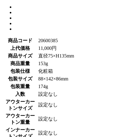
商品コード
20600385
上代価格
11,000円
商品サイズ
直径75×H135mm
商品重量
153g
包装仕様
化粧箱
包装サイズ
88×142×86mm
包装重量
174g
入数
設定なし
アウターカー
設定なし
トンサイズ
アウターカー
設定なし
トン重量
インナーカー
設定なし
トンサイズ