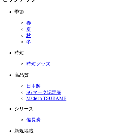
季節
春
夏
秋
冬
時短
時短グッズ
高品質
日本製
SGマーク認定品
Made in TSUBAME
シリーズ
備長炭
新規掲載