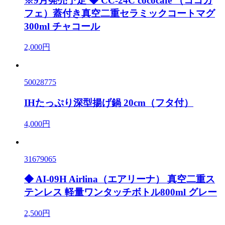
※9月発売予定 ◆ CC-24C cococafe （ココカ
フェ）蓋付き真空二重セラミックコートマグ
300ml チャコール
2,000円
50028775
IHたっぷり深型揚げ鍋 20cm（フタ付）
4,000円
31679065
◆ AI-09H Airlina（エアリーナ） 真空二重ス
テンレス 軽量ワンタッチボトル800ml グレー
2,500円