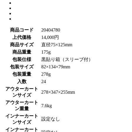
商品コード
20404780
上代価格
14,000円
商品サイズ
直径75×125mm
商品重量
175g
包装仕様
黒貼り箱（スリーブ付）
包装サイズ
82×134×79mm
包装重量
278g
入数
24
アウターカート
278×347×255mm
ンサイズ
アウターカート
7.6kg
ン重量
インナーカート
設定なし
ンサイズ
インナーカート