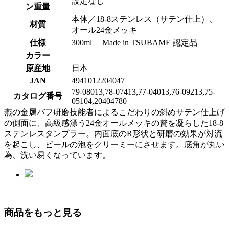
設定なし
ン重量
本体／18-8ステンレス（サテン仕上）、
材質
オール24金メッキ
仕様
300ml Made in TSUBAME 認定品
カラー
原産地
日本
JAN
4941012204047
79-08013,78-07413,77-04013,76-09213,75-
カタログ番号
05104,20404780
燕の金属バフ研磨技能者によるこだわりの斜めサテン仕上げ
の側面に、高級感漂う24金オールメッキの贅を凝らした18-8
ステンレスタンブラー。内面底のR形状と研磨の効果が対流
を起こし、ビールの泡をクリーミーにさせます。底角が丸い
為、洗い易くなっています。
商品をもっと見る