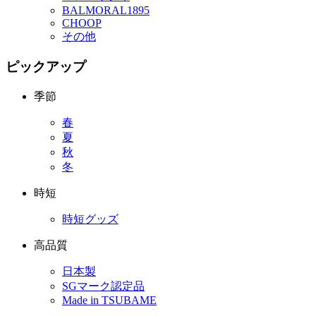
BALMORAL1895
CHOOP
その他
ピックアップ
季節
春
夏
秋
冬
時短
時短グッズ
高品質
日本製
SGマーク認定品
Made in TSUBAME