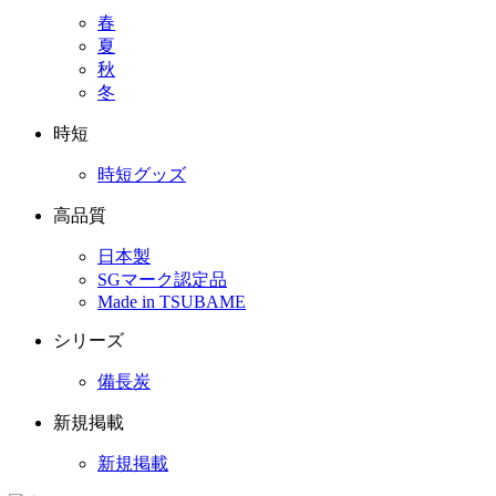
春
夏
秋
冬
時短
時短グッズ
高品質
日本製
SGマーク認定品
Made in TSUBAME
シリーズ
備長炭
新規掲載
新規掲載