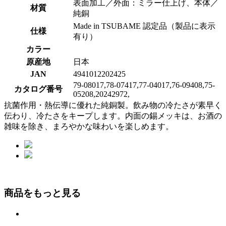
表面加工／外面：ミラー仕上げ、本体／
材質
純銅
Made in TSUBAME 認定品（製品に表示
仕様
有り）
カラー
原産地
日本
JAN
4941012202425
79-08017,78-07417,77-04017,76-09408,75-
カタログ番号
05208,20242972,
抗菌作用・熱伝導に優れた純銅製。飲み物の冷たさが素早く
伝わり、冷たさをキープします。内面の錫メッキは、お酒の
雑味を除き、まろやかな味わいを楽しめます。
商品をもっと見る