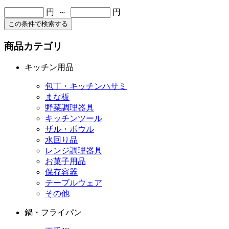
円 ～
円
この条件で検索する
商品カテゴリ
キッチン用品
包丁・キッチンハサミ
まな板
野菜調理器具
キッチンツール
ザル・ボウル
水回り品
レンジ調理器具
お菓子用品
保存容器
テーブルウェア
その他
鍋・フライパン