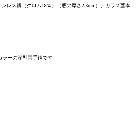
レス鋼（クロム18％）（底の厚さ2.3mm）、ガラス蓋本
カラーの深型両手鍋です。