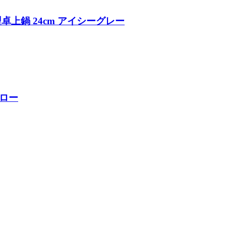
浅型卓上鍋 24cm アイシーグレー
エロー