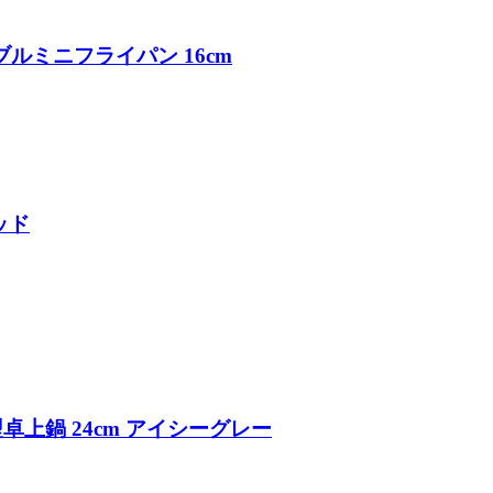
マーブルミニフライパン 16cm
ッド
浅型卓上鍋 24cm アイシーグレー