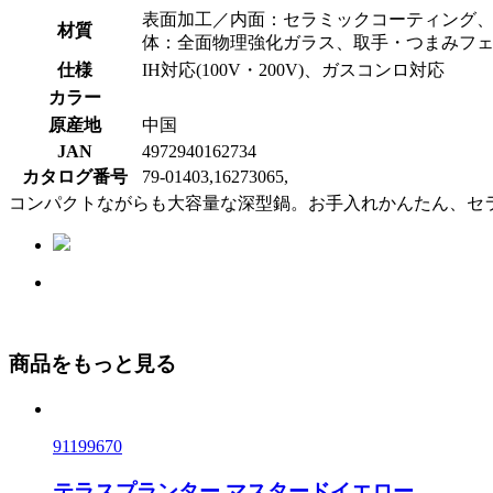
表面加工／内面：セラミックコーティング、外
材質
体：全面物理強化ガラス、取手・つまみフ
仕様
IH対応(100V・200V)、ガスコンロ対応
カラー
原産地
中国
JAN
4972940162734
カタログ番号
79-01403,16273065,
コンパクトながらも大容量な深型鍋。お手入れかんたん、セ
商品をもっと見る
91199670
テラスプランター マスタードイエロー