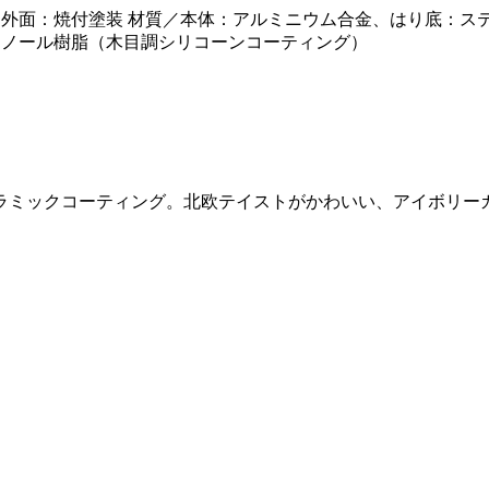
面：焼付塗装 材質／本体：アルミニウム合金、はり底：ステン
ェノール樹脂（木目調シリコーンコーティング）
ラミックコーティング。北欧テイストがかわいい、アイボリー