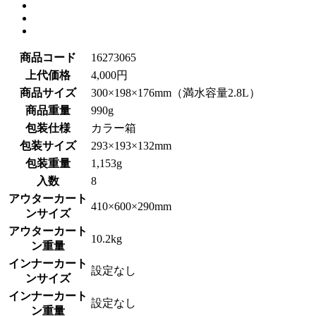
商品コード
16273065
上代価格
4,000円
商品サイズ
300×198×176mm（満水容量2.8L）
商品重量
990g
包装仕様
カラー箱
包装サイズ
293×193×132mm
包装重量
1,153g
入数
8
アウターカート
410×600×290mm
ンサイズ
アウターカート
10.2kg
ン重量
インナーカート
設定なし
ンサイズ
インナーカート
設定なし
ン重量