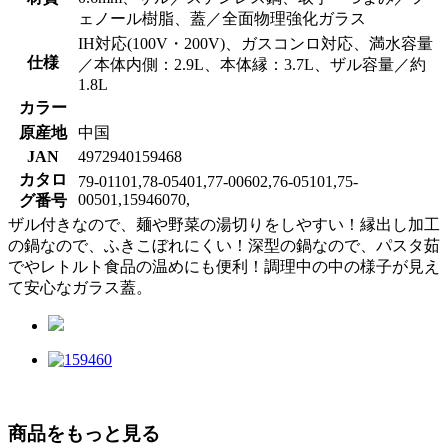
ェノール樹脂、蓋／全面物理強化ガラス
IH対応(100V・200V)、ガスコンロ対応、満水容量
仕様
／本体内側：2.9L、本体縁：3.7L、ザル容量／約
1.8L
カラー
原産地
中国
JAN
4972940159468
カタロ
79-01101,78-05401,77-00602,76-05101,75-
00501,15946070,
グ番号
ザル付きなので、麺や野菜の湯切りをしやすい！縁出し加工
の鍋なので、ふきこぼれにくい！深型の鍋なので、パスタ茹
でやレトルト食品の温めにも便利！調理中の中の様子が見え
て安心なガラス蓋。
商品をもっと見る