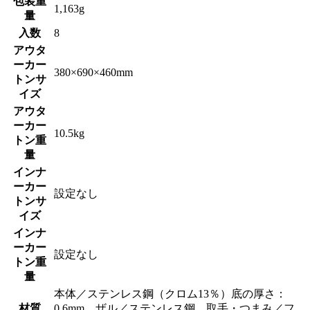
包装重
1,163g
量
入数
8
アウタ
ーカー
380×690×460mm
トンサ
イズ
アウタ
ーカー
10.5kg
トン重
量
インナ
ーカー
設定なし
トンサ
イズ
インナ
ーカー
設定なし
トン重
量
本体／ステンレス鋼（クロム13％）底の厚さ：
材質
0.6mm、ザル／ステンレス鋼、取手・つまみ／フ