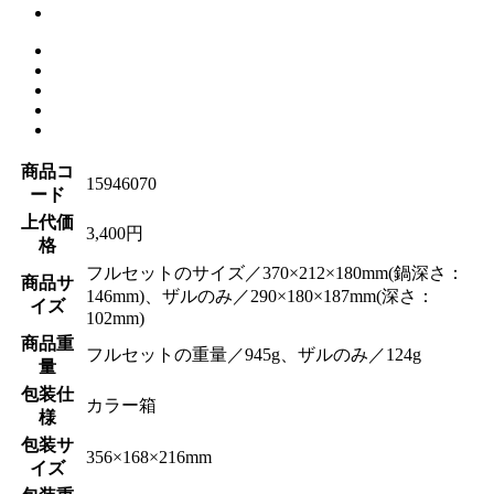
商品コ
15946070
ード
上代価
3,400円
格
フルセットのサイズ／370×212×180mm(鍋深さ：
商品サ
146mm)、ザルのみ／290×180×187mm(深さ：
イズ
102mm)
商品重
フルセットの重量／945g、ザルのみ／124g
量
包装仕
カラー箱
様
包装サ
356×168×216mm
イズ