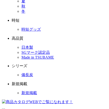
夏
秋
冬
時短
時短グッズ
高品質
日本製
SGマーク認定品
Made in TSUBAME
シリーズ
備長炭
新規掲載
新規掲載