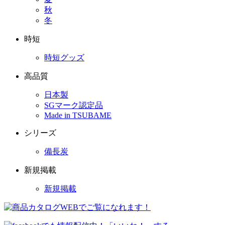
秋
冬
時短
時短グッズ
高品質
日本製
SGマーク認定品
Made in TSUBAME
シリーズ
備長炭
新規掲載
新規掲載