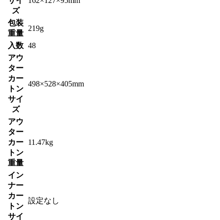
サイ
162×127×95mm
ズ
包装
219g
重量
入数
48
アウ
ター
カー
498×528×405mm
トン
サイ
ズ
アウ
ター
カー
11.47kg
トン
重量
イン
ナー
カー
設定なし
トン
サイ