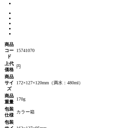
商品
コー
15741070
ド
上代
円
価格
商品
サイ
172×127×120mm（満水：480ml）
ズ
商品
170g
重量
包装
カラー箱
仕様
包装