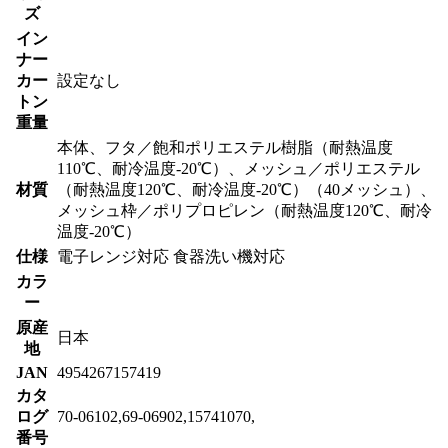
ズ
イン
ナー
カー
設定なし
トン
重量
本体、フタ／飽和ポリエステル樹脂（耐熱温度
110℃、耐冷温度-20℃）、メッシュ／ポリエステル
材質
（耐熱温度120℃、耐冷温度-20℃）（40メッシュ）、
メッシュ枠／ポリプロピレン（耐熱温度120℃、耐冷
温度-20℃）
仕様
電子レンジ対応 食器洗い機対応
カラ
ー
原産
日本
地
JAN
4954267157419
カタ
ログ
70-06102,69-06902,15741070,
番号