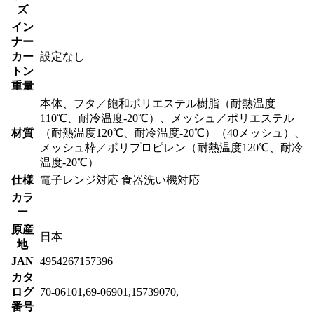
ズ
イン
ナー
カー
設定なし
トン
重量
本体、フタ／飽和ポリエステル樹脂（耐熱温度
110℃、耐冷温度-20℃）、メッシュ／ポリエステル
材質
（耐熱温度120℃、耐冷温度-20℃）（40メッシュ）、
メッシュ枠／ポリプロピレン（耐熱温度120℃、耐冷
温度-20℃）
仕様
電子レンジ対応 食器洗い機対応
カラ
ー
原産
日本
地
JAN
4954267157396
カタ
ログ
70-06101,69-06901,15739070,
番号