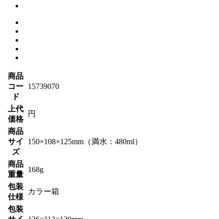
商品
コー
15739070
ド
上代
円
価格
商品
サイ
150×108×125mm（満水：480ml）
ズ
商品
168g
重量
包装
カラー箱
仕様
包装